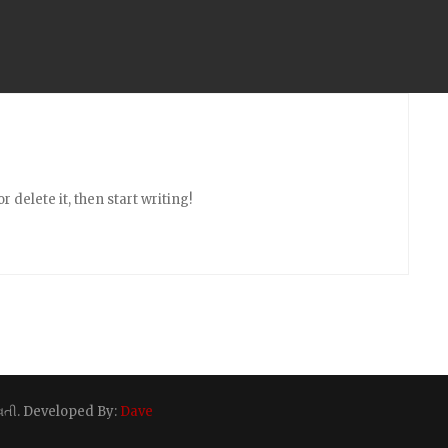
 delete it, then start writing!
્ણાવતી. Developed By:
Dave