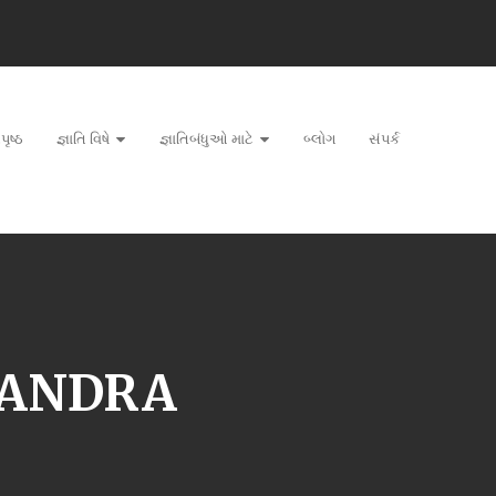
પૃષ્ઠ
જ્ઞાતિ વિષે
જ્ઞાતિબંધુઓ માટે
બ્લોગ
સંપર્ક
CHANDRA