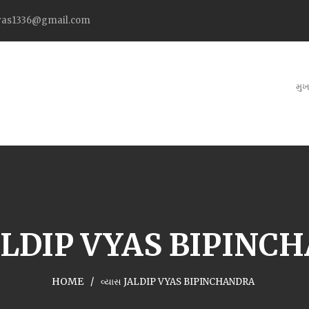
as1336@gmail.com
મુખ
JALDIP VYAS BIPIN
HOME
વ્યાસ JALDIP VYAS BIPINCHANDRA