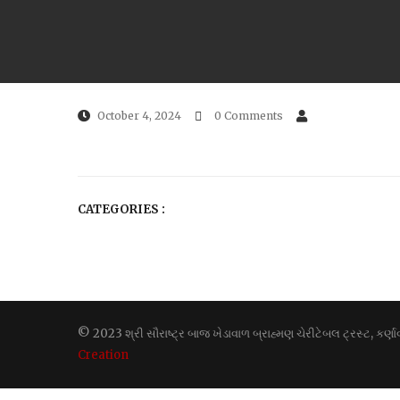
October 4, 2024
0 Comments
CATEGORIES :
© 2023 શ્રી સૌરાષ્ટ્ર બાજ ખેડાવાળ બ્રાહ્મણ ચેરીટેબલ ટ્રસ્ટ, કર
Creation