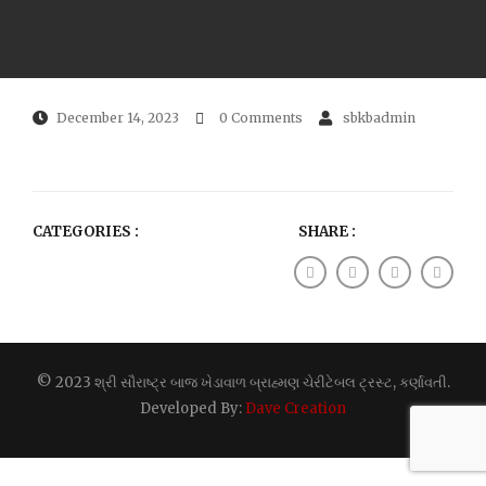
December 14, 2023
0 Comments
sbkbadmin
CATEGORIES :
SHARE :
© 2023 શ્રી સૌરાષ્ટ્ર બાજ ખેડાવાળ બ્રાહ્મણ ચેરીટેબલ ટ્રસ્ટ, કર્ણાવતી.
Developed By:
Dave Creation