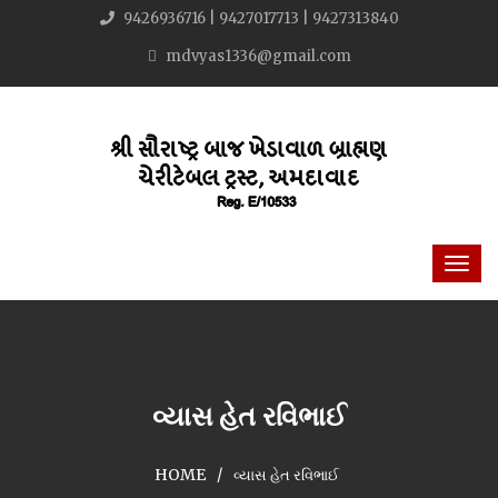
9426936716 | 9427017713 | 9427313840
mdvyas1336@gmail.com
વ્યાસ હેત રવિભાઈ
HOME
વ્યાસ હેત રવિભાઈ