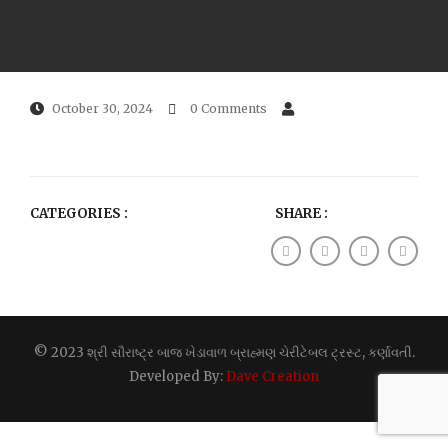
October 30, 2024
0 Comments
CATEGORIES :
SHARE :
© 2023 શ્રી સૌરાષ્ટ્ર બાજ ખેડાવાળ બ્રાહ્મણ ચેરીટેબલ ટ્રસ્ટ, કર્ણાવતી.
Developed By:
Dave Creation