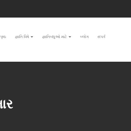
પૃષ્ઠ
જ્ઞાતિ વિષે
જ્ઞાતિબંધુઓ માટે
બ્લોગ
સંપર્ક
માર