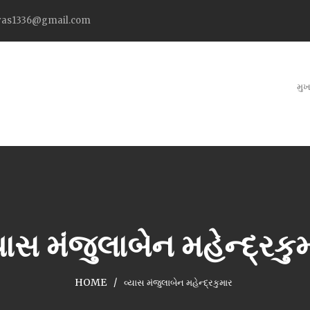
as1336@gmail.com
મુખ
યાસ મંજુલાબેન મહેન્દ્રકુ
HOME
વ્યાસ મંજુલાબેન મહેન્દ્રકુમાર