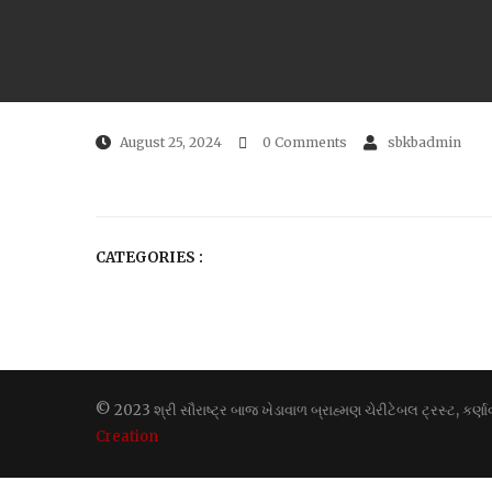
August 25, 2024
0 Comments
sbkbadmin
CATEGORIES :
© 2023 શ્રી સૌરાષ્ટ્ર બાજ ખેડાવાળ બ્રાહ્મણ ચેરીટેબલ ટ્રસ્ટ, કર
Creation