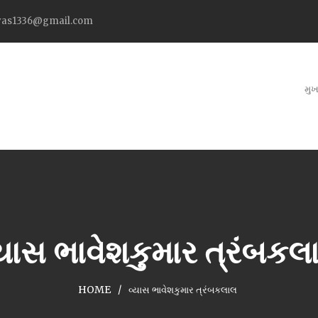
as1336@gmail.com
મુખ
્યાસ ભાવેશકુમાર ત્રંબકલ
HOME
વ્યાસ ભાવેશકુમાર ત્રંબકલાલ