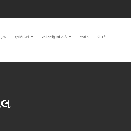
પૃષ્ઠ
જ્ઞાતિ વિષે
જ્ઞાતિબંધુઓ માટે
બ્લોગ
સંપર્ક
ાલ