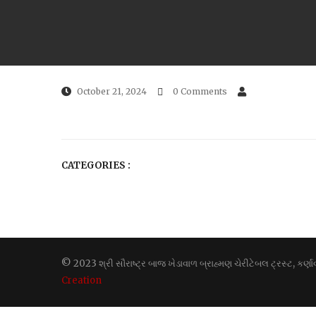
October 21, 2024
0 Comments
CATEGORIES :
© 2023 શ્રી સૌરાષ્ટ્ર બાજ ખેડાવાળ બ્રાહ્મણ ચેરીટેબલ ટ્રસ્ટ, કર
Creation