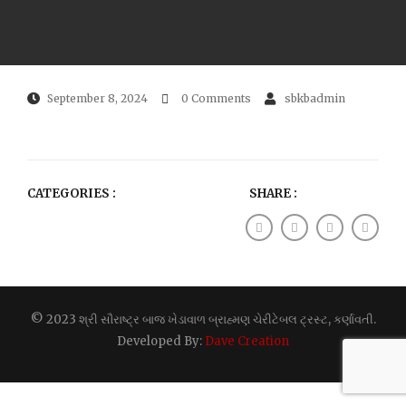
September 8, 2024
0 Comments
sbkbadmin
CATEGORIES :
SHARE :
© 2023 શ્રી સૌરાષ્ટ્ર બાજ ખેડાવાળ બ્રાહ્મણ ચેરીટેબલ ટ્રસ્ટ, કર્ણાવતી.
Developed By:
Dave Creation