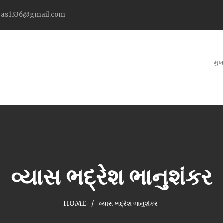
as1336@gmail.com
મુખ
વ્યાસ ભદ્રેશ ભાનુશંકર
HOME
વ્યાસ ભદ્રેશ ભાનુશંકર