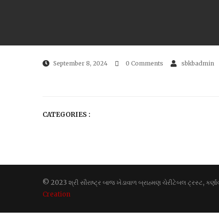
September 8, 2024
0 Comments
sbkbadmin
CATEGORIES :
© 2023 શ્રી સૌરાષ્ટ્ર બાજ ખેડાવાળ બ્રાહ્મણ ચેરીટેબલ ટ્રસ્ટ, કર
Creation