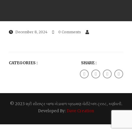
December 8, 2024
0 Comments
CATEGORIES :
SHARE :
© 2023 શ્રી સૌરાષ્ટ્ર બાજ ખેડાવાળ બ્રાહ્મણ ચેરીટેબલ ટ્રસ્ટ, કર્ણાવતી.
Developed By:
Dave Creation