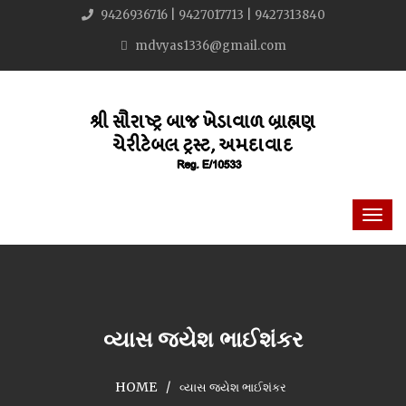
9426936716 | 9427017713 | 9427313840
mdvyas1336@gmail.com
વ્યાસ જયેશ ભાઈશંકર
HOME
વ્યાસ જયેશ ભાઈશંકર