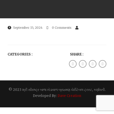
September 15, 2024
0 Comments
CATEGORIES :
SHARE :
© 2023 શ્રી સૌરાષ્ટ્ર બાજ ખેડાવાળ બ્રાહ્મણ ચેરીટેબલ ટ્રસ્ટ, કર્ણાવતી.
Developed By:
Dave Creation