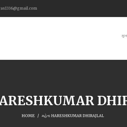
as1336@gmail.com
મુખ
 HARESHKUMAR DHI
HOME
મહેતા HARESHKUMAR DHIRAJLAL