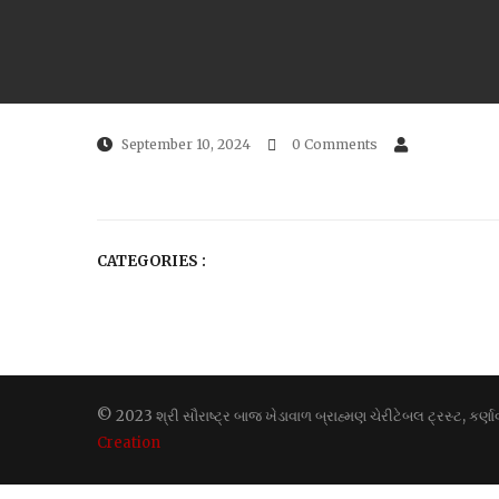
September 10, 2024
0 Comments
CATEGORIES :
© 2023 શ્રી સૌરાષ્ટ્ર બાજ ખેડાવાળ બ્રાહ્મણ ચેરીટેબલ ટ્રસ્ટ, કર
Creation