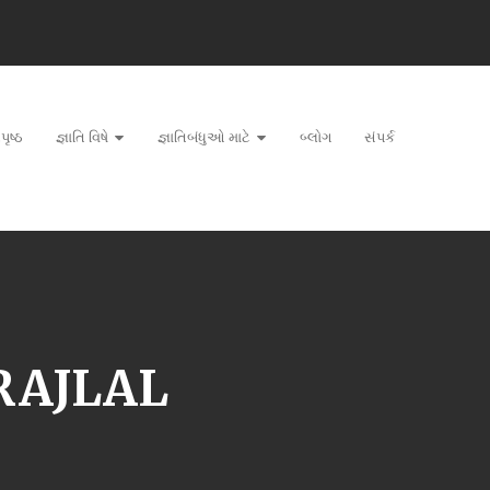
પૃષ્ઠ
જ્ઞાતિ વિષે
જ્ઞાતિબંધુઓ માટે
બ્લોગ
સંપર્ક
RAJLAL