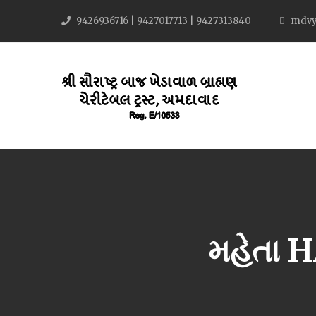
9426936716 | 9427017713 | 9427313840
mdvy
મહેતા