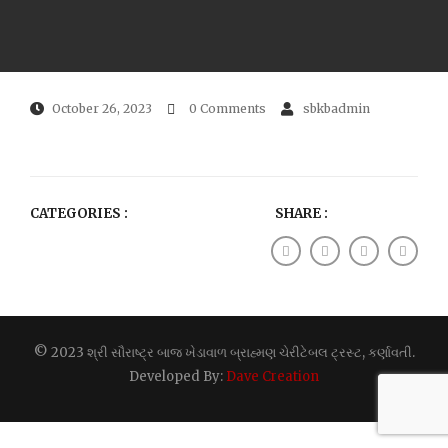
October 26, 2023
0 Comments
sbkbadmin
CATEGORIES :
SHARE :
© 2023 શ્રી સૌરાષ્ટ્ર બાજ ખેડાવાળ બ્રાહ્મણ ચેરીટેબલ ટ્રસ્ટ, કર્ણાવતી.
Developed By:
Dave Creation