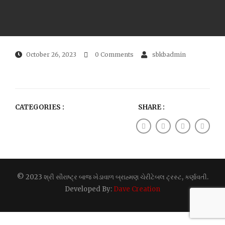
October 26, 2023
0 Comments
sbkbadmin
CATEGORIES :
SHARE :
© 2023 શ્રી સૌરાષ્ટ્ર બાજ ખેડાવાળ બ્રાહ્મણ ચેરીટેબલ ટ્રસ્ટ, કર્ણાવતી.
Developed By:
Dave Creation