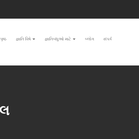
પૃષ્ઠ
જ્ઞાતિ વિષે
જ્ઞાતિબંધુઓ માટે
બ્લોગ
સંપર્ક
ાલ