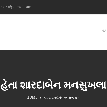
as1336@gmail.com
મુખ
હેતા શારદાબેન મનસુખલ
HOME
મહેતા શારદાબેન મનસુખલાલ