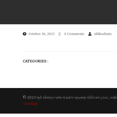
October 26, 2023
0 Comments
sbkbadmin
CATEGORIES :
© 2023 શ્રી સૌરાષ્ટ્ર બાજ ખેડાવાળ બ્રાહ્મણ ચેરીટેબલ ટ્રસ્ટ, કર
Creation