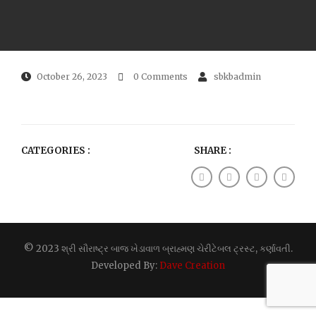
October 26, 2023
0 Comments
sbkbadmin
CATEGORIES :
SHARE :
© 2023 શ્રી સૌરાષ્ટ્ર બાજ ખેડાવાળ બ્રાહ્મણ ચેરીટેબલ ટ્રસ્ટ, કર્ણાવતી.
Developed By:
Dave Creation