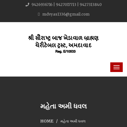
9426936716 | 9427017713 | 9427313840
mdvyas1336@gmail.com
મહેતા અમી ધવલ
HOME
મહેતા અમી ધવલ