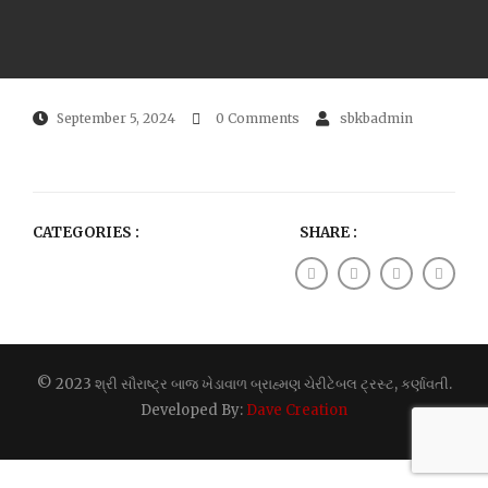
September 5, 2024
0 Comments
sbkbadmin
CATEGORIES :
SHARE :
© 2023 શ્રી સૌરાષ્ટ્ર બાજ ખેડાવાળ બ્રાહ્મણ ચેરીટેબલ ટ્રસ્ટ, કર્ણાવતી.
Developed By:
Dave Creation