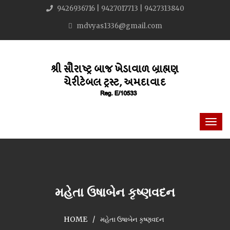
9426936716 | 9427017713 | 9427313840
mdvyas1336@gmail.com
મહેતા ઉષાબેન કૃષ્ણવદન
HOME
મહેતા ઉષાબેન કૃષ્ણવદન