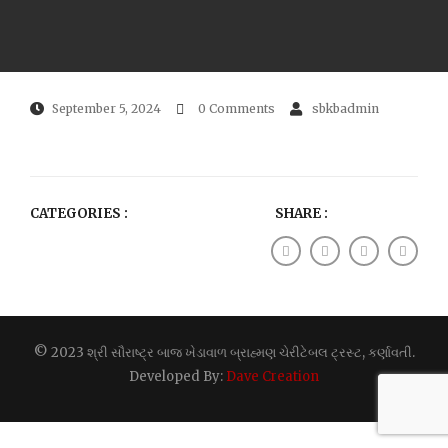
September 5, 2024
0 Comments
sbkbadmin
CATEGORIES :
SHARE :
© 2023 શ્રી સૌરાષ્ટ્ર બાજ ખેડાવાળ બ્રાહ્મણ ચેરીટેબલ ટ્રસ્ટ, કર્ણાવતી.
Developed By:
Dave Creation