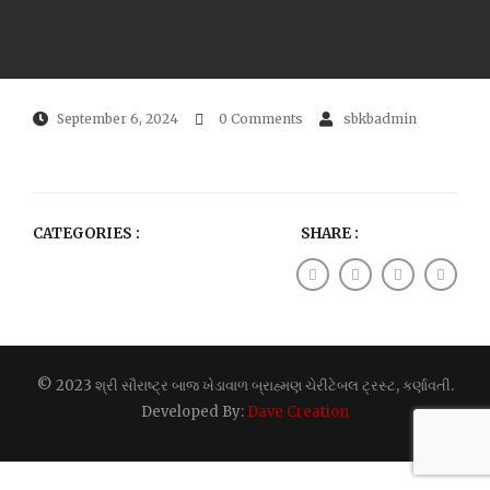
September 6, 2024
0 Comments
sbkbadmin
CATEGORIES :
SHARE :
© 2023 શ્રી સૌરાષ્ટ્ર બાજ ખેડાવાળ બ્રાહ્મણ ચેરીટેબલ ટ્રસ્ટ, કર્ણાવતી.
Developed By:
Dave Creation