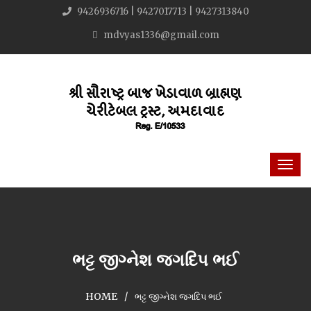
9426936716 | 9427017713 | 9427313840
mdvyas1336@gmail.com
ભટ્ટ જીગ્નેશ જગદિપ ભઈ
HOME
ભટ્ટ જીગ્નેશ જગદિપ ભઈ