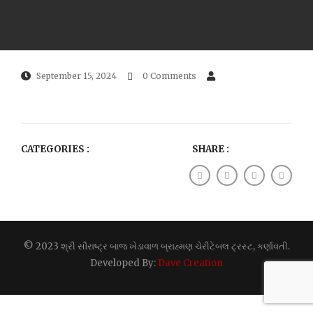
September 15, 2024
0 Comments
CATEGORIES :
SHARE :
© 2023 શ્રી સૌરાષ્ટ્ર બાજ ખેડાવાળ બ્રાહ્મણ ચેરીટેબલ ટ્રસ્ટ, કર્ણાવતી.
Developed By:
Dave Creation