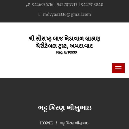
9426936716 | 9427017713 | 9427313840
mdvyas1336@gmail.com
ભટ્ટ કિરણ ભીખુભાઇ
HOME
ભટ્ટ કિરણ ભીખુભાઇ