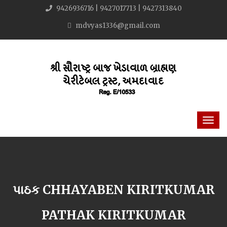
9426936716 | 9427017713 | 9427313840
mdvyas1336@gmail.com
પાઠક CHHAYABEN KIRITKUMAR
PATHAK KIRITKUMAR