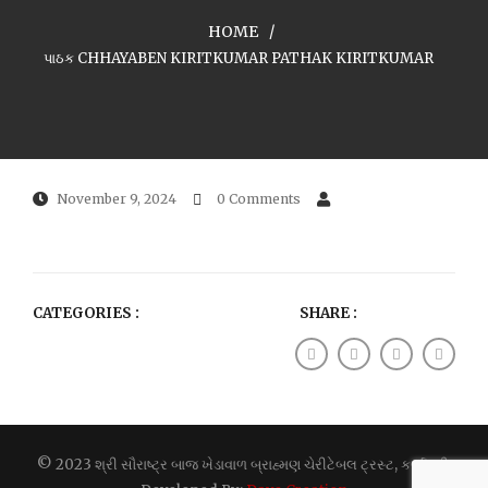
HOME
પાઠક CHHAYABEN KIRITKUMAR PATHAK KIRITKUMAR
November 9, 2024
0 Comments
CATEGORIES :
SHARE :
© 2023 શ્રી સૌરાષ્ટ્ર બાજ ખેડાવાળ બ્રાહ્મણ ચેરીટેબલ ટ્રસ્ટ, કર્ણાવતી.