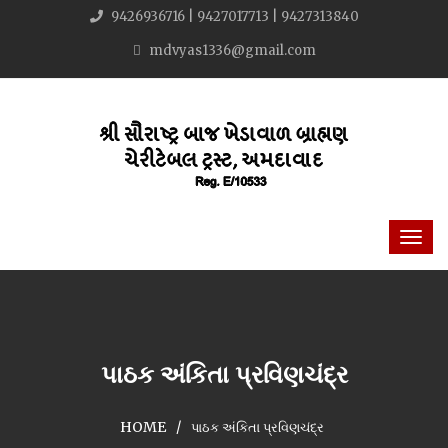
9426936716 | 9427017713 | 9427313840
mdvyas1336@gmail.com
પાઠક અંકિતા પ્રવિણચંદ્ર
HOME
પાઠક અંકિતા પ્રવિણચંદ્ર