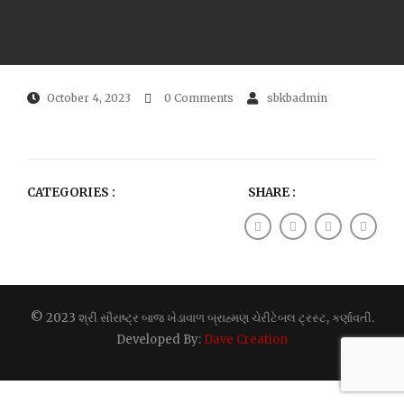
October 4, 2023
0 Comments
sbkbadmin
CATEGORIES :
SHARE :
© 2023 શ્રી સૌરાષ્ટ્ર બાજ ખેડાવાળ બ્રાહ્મણ ચેરીટેબલ ટ્રસ્ટ, કર્ણાવતી.
Developed By:
Dave Creation