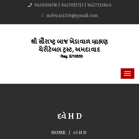
9426936716 | 9427017713 | 9427313840
mdvyas1336@gmail.com
દવે H D
HOME
દવે H D