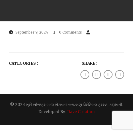
September 9, 2024
0 Comments
CATEGORIES :
SHARE :
© 2023 શ્રી સૌરાષ્ટ્ર બાજ ખેડાવાળ બ્રાહ્મણ ચેરીટેબલ ટ્રસ્ટ, કર્ણાવતી.
Developed By:
Dave Creation