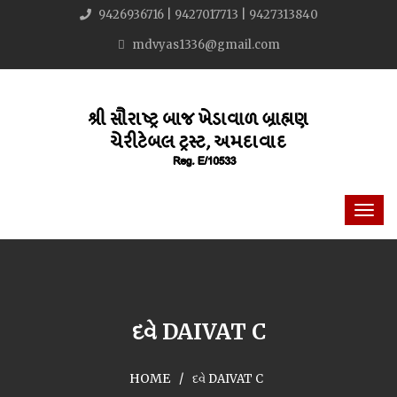
9426936716 | 9427017713 | 9427313840
mdvyas1336@gmail.com
દવે DAIVAT C
HOME
દવે DAIVAT C