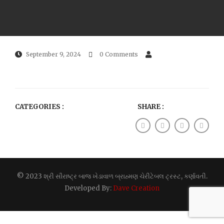
September 9, 2024
0 Comments
CATEGORIES :
SHARE :
© 2023 શ્રી સૌરાષ્ટ્ર બાજ ખેડાવાળ બ્રાહ્મણ ચેરીટેબલ ટ્રસ્ટ, કર્ણાવતી.
Developed By:
Dave Creation