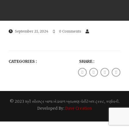
September 21, 2024
0 Comments
CATEGORIES :
SHARE :
© 2023 શ્રી સૌરાષ્ટ્ર બાજ ખેડાવાળ બ્રાહ્મણ ચેરીટેબલ ટ્રસ્ટ, કર્ણાવતી.
Developed By:
Dave Creation