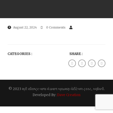
August 22, 2024
0 Comments
CATEGORIES :
SHARE :
© 2023 શ્રી સૌરાષ્ટ્ર બાજ ખેડાવાળ બ્રાહ્મણ ચેરીટેબલ ટ્રસ્ટ, કર્ણાવતી.
Developed By:
Dave Creation