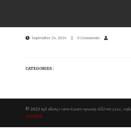
September 24, 2024
0 Comments
CATEGORIES :
© 2023 શ્રી સૌરાષ્ટ્ર બાજ ખેડાવાળ બ્રાહ્મણ ચેરીટેબલ ટ્રસ્ટ, કર
Creation