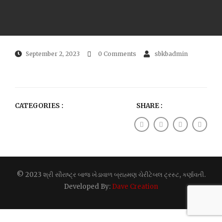
September 2, 2023
0 Comments
sbkbadmin
CATEGORIES :
SHARE :
© 2023 શ્રી સૌરાષ્ટ્ર બાજ ખેડાવાળ બ્રાહ્મણ ચેરીટેબલ ટ્રસ્ટ, કર્ણાવતી.
Developed By:
Dave Creation