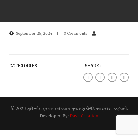
September 26, 2024
0 Comments
CATEGORIES :
SHARE :
© 2023 શ્રી સૌરાષ્ટ્ર બાજ ખેડાવાળ બ્રાહ્મણ ચેરીટેબલ ટ્રસ્ટ, કર્ણાવતી.
Developed By:
Dave Creation