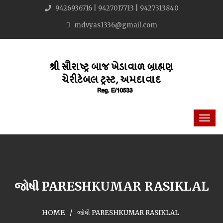
9426936716 | 9427017713 | 9427313840
mdvyas1336@gmail.com
જોષી PARESHKUMAR RASIKLAL
HOME
જોષી PARESHKUMAR RASIKLAL