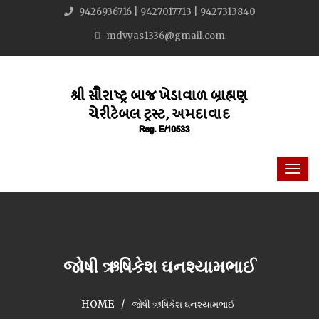
9426936716 | 9427017713 | 9427313840
mdvyas1336@gmail.com
જોષી ઋષિકેશ ઘનશ્યામભાઈ
HOME
જોષી ઋષિકેશ ઘનશ્યામભાઈ