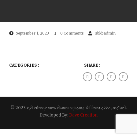
September 1, 2023
0 Comments
sbkbadmin
CATEGORIES :
SHARE :
© 2023 શ્રી સૌરાષ્ટ્ર બાજ ખેડાવાળ બ્રાહ્મણ ચેરીટેબલ ટ્રસ્ટ, કર્ણાવતી.
Developed By:
Dave Creation