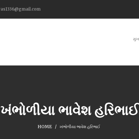
as1336@gmail.com
મુખ
ખંભોળીયા ભાવેશ હરિભાઈ
HOME
ખંભોળીયા ભાવેશ હરિભાઈ