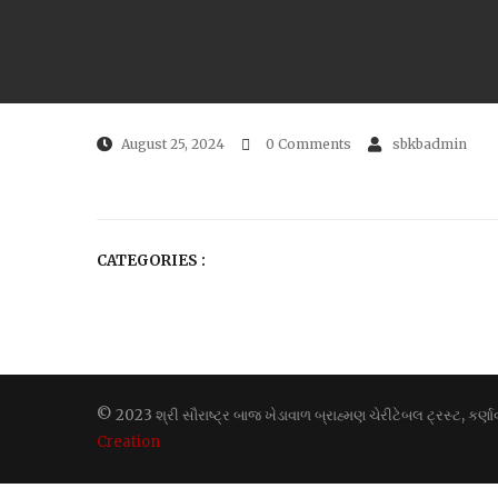
August 25, 2024
0 Comments
sbkbadmin
CATEGORIES :
© 2023 શ્રી સૌરાષ્ટ્ર બાજ ખેડાવાળ બ્રાહ્મણ ચેરીટેબલ ટ્રસ્ટ, કર
Creation