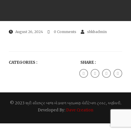
August 26, 2024
0 Comments
sbkbadmin
CATEGORIES :
SHARE :
© 2023 શ્રી સૌરાષ્ટ્ર બાજ ખેડાવાળ બ્રાહ્મણ ચેરીટેબલ ટ્રસ્ટ, કર્ણાવતી.
Developed By:
Dave Creation